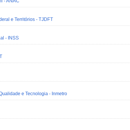
il - ANAC
deral e Territórios - TJDFT
ial - INSS
MT
 Qualidade e Tecnologia - Inmetro