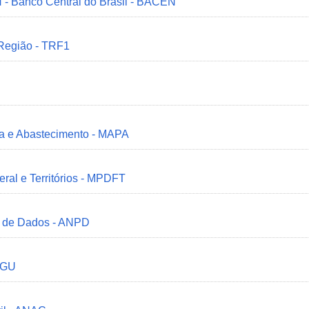
 - Banco Central do Brasil - BACEN
 Região - TRF1
ria e Abastecimento - MAPA
deral e Territórios - MPDFT
o de Dados - ANPD
 CGU