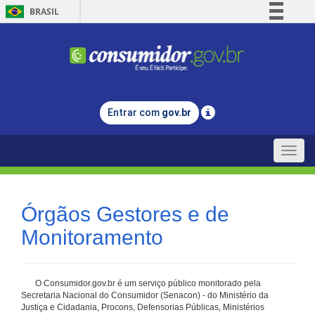
BRASIL
Simplifique!
Comunica BR
Participe
Acesso à informação
Entrar com
gov.br
Legislação
Canais
Toggle
naviga
Órgãos Gestores e de
Monitoramento
O Consumidor.gov.br é um serviço público monitorado pela
Secretaria Nacional do Consumidor (Senacon) - do Ministério da
Justiça e Cidadania, Procons, Defensorias Públicas, Ministérios