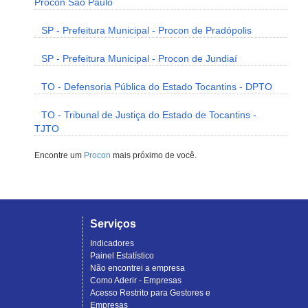
Procon São Paulo
SP - Prefeitura Municipal - Procon de Pradópolis
SP - Prefeitura Municipal - Procon de Jundiaí
TO - Defensoria Pública do Estado Tocantins - DPTO
TO - Tribunal de Justiça do Estado de Tocantins -
TJTO
Encontre um
Procon
mais próximo de você.
Serviços
Indicadores
Painel Estatístico
Não encontrei a empresa
Como Aderir - Empresas
Acesso Restrito para Gestores e
Empresas