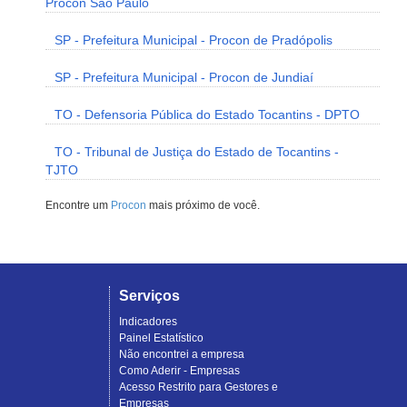
Procon São Paulo
SP - Prefeitura Municipal - Procon de Pradópolis
SP - Prefeitura Municipal - Procon de Jundiaí
TO - Defensoria Pública do Estado Tocantins - DPTO
TO - Tribunal de Justiça do Estado de Tocantins -
TJTO
Encontre um
Procon
mais próximo de você.
Serviços
Indicadores
Painel Estatístico
Não encontrei a empresa
Como Aderir - Empresas
Acesso Restrito para Gestores e
Empresas