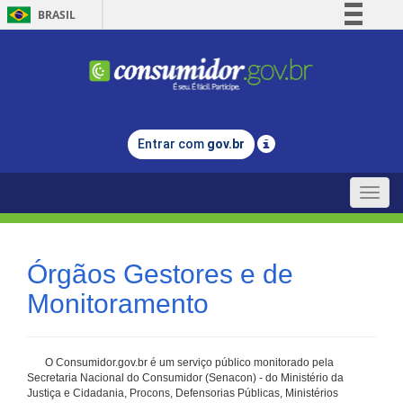
BRASIL
Simplifique!
Comunica BR
Participe
Acesso à informação
Entrar com
gov.br
Legislação
Canais
Toggle
naviga
Órgãos Gestores e de
Monitoramento
O Consumidor.gov.br é um serviço público monitorado pela
Secretaria Nacional do Consumidor (Senacon) - do Ministério da
Justiça e Cidadania, Procons, Defensorias Públicas, Ministérios