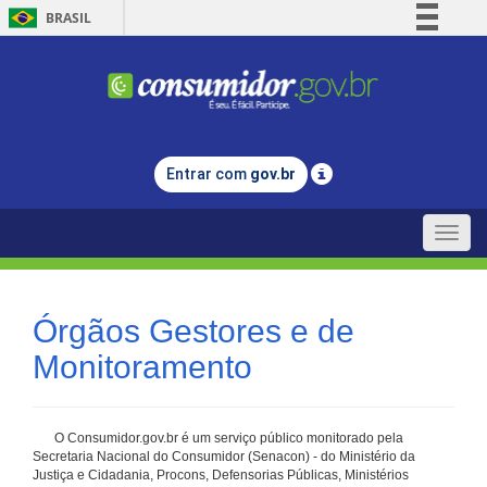
BRASIL
Simplifique!
Comunica BR
Participe
Acesso à informação
Entrar com
gov.br
Legislação
Canais
Toggle
naviga
Órgãos Gestores e de
Monitoramento
O Consumidor.gov.br é um serviço público monitorado pela
Secretaria Nacional do Consumidor (Senacon) - do Ministério da
Justiça e Cidadania, Procons, Defensorias Públicas, Ministérios