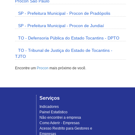
Procon São Paulo
SP - Prefeitura Municipal - Procon de Pradópolis
SP - Prefeitura Municipal - Procon de Jundiaí
TO - Defensoria Pública do Estado Tocantins - DPTO
TO - Tribunal de Justiça do Estado de Tocantins -
TJTO
Encontre um
Procon
mais próximo de você.
Serviços
Indicadores
Painel Estatístico
Não encontrei a empresa
Como Aderir - Empresas
Acesso Restrito para Gestores e
Empresas