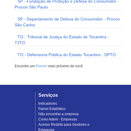
SP - Fundação de Proteção e Defesa do Consumidor -
Procon São Paulo
SP - Departamento de Defesa do Consumidor - Procon
São Carlos
TO - Tribunal de Justiça do Estado de Tocantins -
TJTO
TO - Defensoria Pública do Estado Tocantins - DPTO
Encontre um
Procon
mais próximo de você.
Serviços
Indicadores
Painel Estatístico
Não encontrei a empresa
Como Aderir - Empresas
Acesso Restrito para Gestores e
Empresas