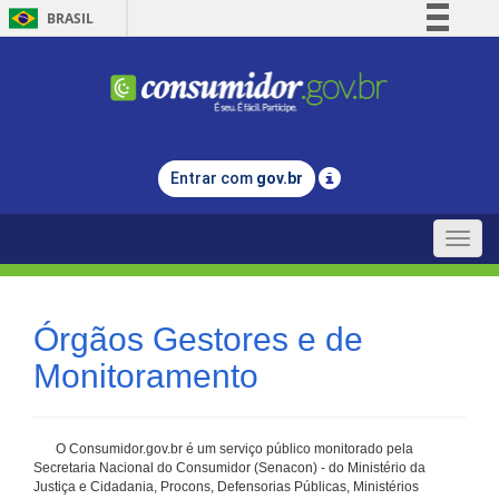
BRASIL
Simplifique!
Comunica BR
Participe
Acesso à informação
Entrar com
gov.br
Legislação
Canais
Toggle
naviga
Órgãos Gestores e de
Monitoramento
O Consumidor.gov.br é um serviço público monitorado pela
Secretaria Nacional do Consumidor (Senacon) - do Ministério da
Justiça e Cidadania, Procons, Defensorias Públicas, Ministérios