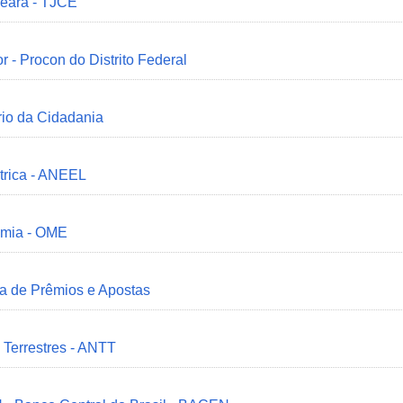
Ceará - TJCE
r - Procon do Distrito Federal
ério da Cidadania
trica - ANEEL
omia - OME
ia de Prêmios e Apostas
 Terrestres - ANTT