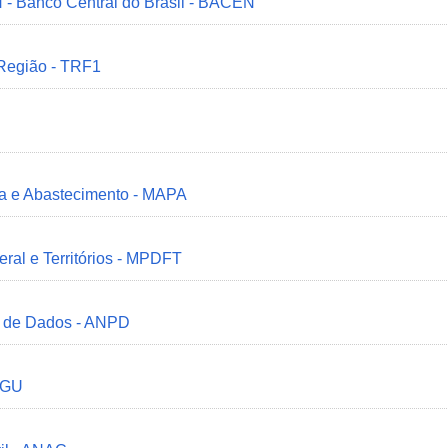
 - Banco Central do Brasil - BACEN
 Região - TRF1
ria e Abastecimento - MAPA
deral e Territórios - MPDFT
o de Dados - ANPD
 CGU