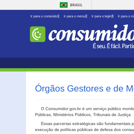
BRASIL
Ir para o conteúdo
1
Ir para o menu
2
Ir para o login
3
Ir para o r
Órgãos Gestores e de M
O Consumidor.gov.br é um serviço público monito
Públicas, Ministérios Públicos, Tribunais de Justiça.
Essas parcerias estratégicas são fundamentais p
execução de políticas públicas de defesa dos cons