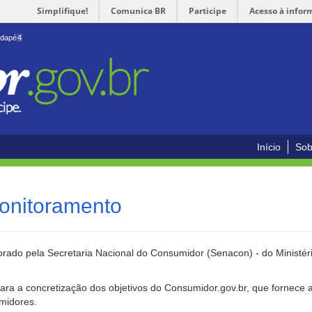
Simplifique!
Comunica BR
Participe
Acesso à infor
odapé
4
Início
Sob
onitoramento
rado pela Secretaria Nacional do Consumidor (Senacon) - do Ministéri
ara a concretização dos objetivos do Consumidor.gov.br, que fornece 
umidores.