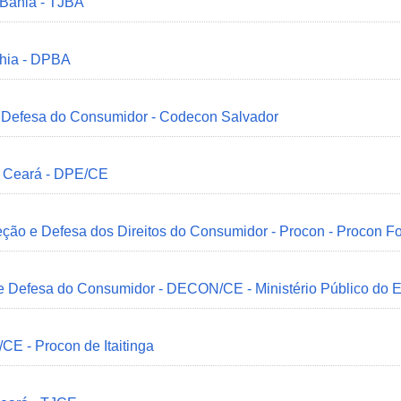
 Bahia - TJBA
ahia - DPBA
 e Defesa do Consumidor - Codecon Salvador
o Ceará - DPE/CE
ção e Defesa dos Direitos do Consumidor - Procon - Procon Fo
 e Defesa do Consumidor - DECON/CE - Ministério Público do
/CE - Procon de Itaitinga