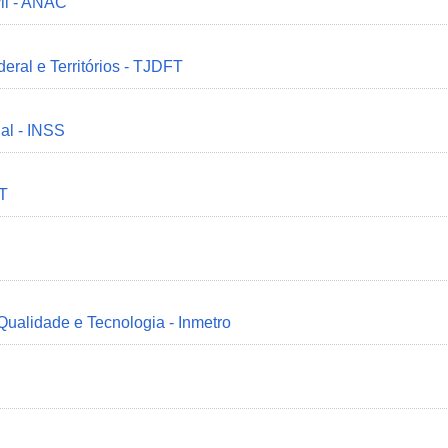
il - ANAC
deral e Territórios - TJDFT
ial - INSS
MT
 Qualidade e Tecnologia - Inmetro