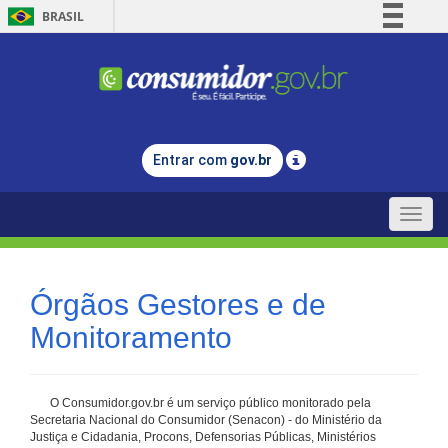
BRASIL
Simplifique!
Comunica BR
Participe
Acesso à informação
Entrar com
gov.br
Legislação
Canais
Toggle
naviga
Órgãos Gestores e de
Monitoramento
O Consumidor.gov.br é um serviço público monitorado pela
Secretaria Nacional do Consumidor (Senacon) - do Ministério da
Justiça e Cidadania, Procons, Defensorias Públicas, Ministérios