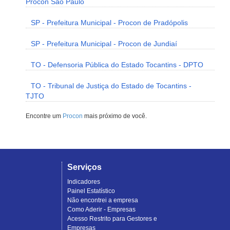
Procon São Paulo
SP - Prefeitura Municipal - Procon de Pradópolis
SP - Prefeitura Municipal - Procon de Jundiaí
TO - Defensoria Pública do Estado Tocantins - DPTO
TO - Tribunal de Justiça do Estado de Tocantins -
TJTO
Encontre um
Procon
mais próximo de você.
Serviços
Indicadores
Painel Estatístico
Não encontrei a empresa
Como Aderir - Empresas
Acesso Restrito para Gestores e
Empresas