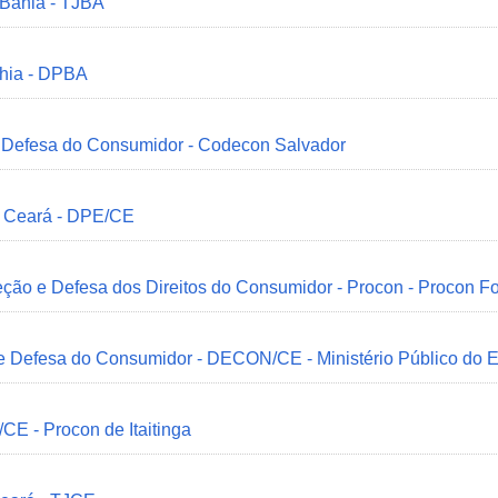
 Bahia - TJBA
ahia - DPBA
 e Defesa do Consumidor - Codecon Salvador
o Ceará - DPE/CE
ção e Defesa dos Direitos do Consumidor - Procon - Procon Fo
 e Defesa do Consumidor - DECON/CE - Ministério Público do
/CE - Procon de Itaitinga