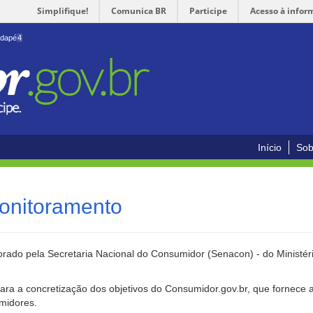
Simplifique!
Comunica BR
Participe
Acesso à infor
odapé
4
Início
Sob
onitoramento
rado pela Secretaria Nacional do Consumidor (Senacon) - do Ministéri
ara a concretização dos objetivos do Consumidor.gov.br, que fornece 
umidores.