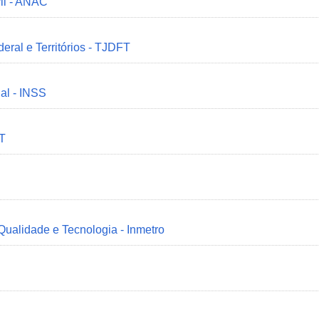
il - ANAC
deral e Territórios - TJDFT
ial - INSS
MT
 Qualidade e Tecnologia - Inmetro