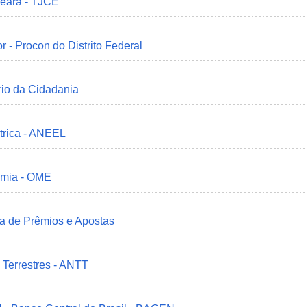
Ceará - TJCE
r - Procon do Distrito Federal
ério da Cidadania
trica - ANEEL
omia - OME
ia de Prêmios e Apostas
 Terrestres - ANTT