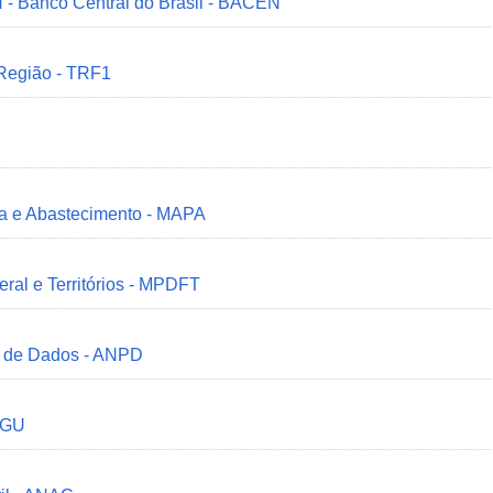
 - Banco Central do Brasil - BACEN
 Região - TRF1
ria e Abastecimento - MAPA
deral e Territórios - MPDFT
o de Dados - ANPD
 CGU