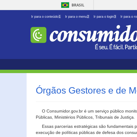
BRASIL
Ir para o conteúdo
1
Ir para o menu
2
Ir para o login
3
Ir para o r
Órgãos Gestores e de M
O Consumidor.gov.br é um serviço público monito
Públicas, Ministérios Públicos, Tribunais de Justiça.
Essas parcerias estratégicas são fundamentais p
execução de políticas públicas de defesa dos cons