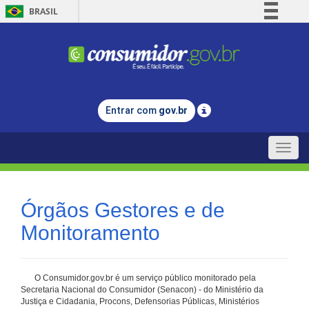
BRASIL
Simplifique!
Comunica BR
Participe
Acesso à informação
Entrar com
gov.br
Legislação
Canais
Toggle
naviga
Órgãos Gestores e de
Monitoramento
O Consumidor.gov.br é um serviço público monitorado pela
Secretaria Nacional do Consumidor (Senacon) - do Ministério da
Justiça e Cidadania, Procons, Defensorias Públicas, Ministérios