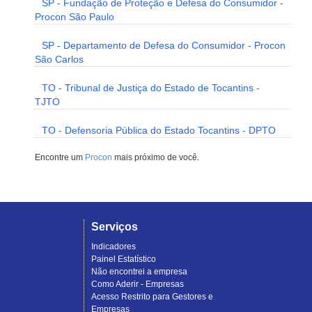
SP - Fundação de Proteção e Defesa do Consumidor -
Procon São Paulo
SP - Departamento de Defesa do Consumidor - Procon
São Carlos
TO - Tribunal de Justiça do Estado de Tocantins -
TJTO
TO - Defensoria Pública do Estado Tocantins - DPTO
Encontre um
Procon
mais próximo de você.
Serviços
Indicadores
Painel Estatístico
Não encontrei a empresa
Como Aderir - Empresas
Acesso Restrito para Gestores e
Empresas