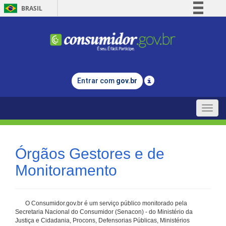
BRASIL
Simplifique!
Comunica BR
Participe
Acesso à informação
Entrar com
gov.br
Legislação
Canais
Toggle
naviga
Órgãos Gestores e de
Monitoramento
O Consumidor.gov.br é um serviço público monitorado pela
Secretaria Nacional do Consumidor (Senacon) - do Ministério da
Justiça e Cidadania, Procons, Defensorias Públicas, Ministérios