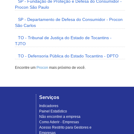
SP - Fundação de Proteção e Defesa do Consumidor -
Procon São Paulo
SP - Departamento de Defesa do Consumidor - Procon
São Carlos
TO - Tribunal de Justiça do Estado de Tocantins -
TJTO
TO - Defensoria Pública do Estado Tocantins - DPTO
Encontre um
Procon
mais próximo de você.
Serviços
Indicadores
Painel Estatístico
Não encontrei a empresa
Como Aderir - Empresas
Acesso Restrito para Gestores e
Empresas