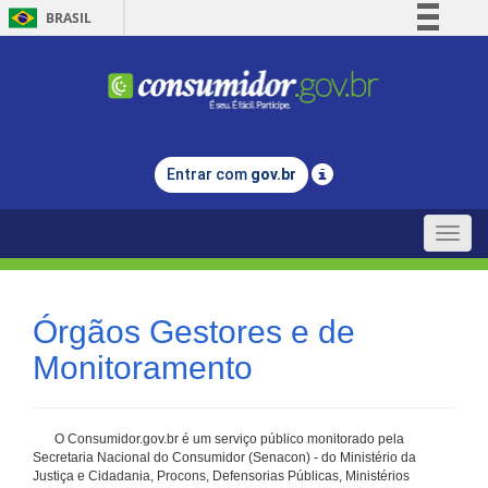
BRASIL
Simplifique!
Comunica BR
Participe
Acesso à informação
Entrar com
gov.br
Legislação
Canais
Toggle
naviga
Órgãos Gestores e de
Monitoramento
O Consumidor.gov.br é um serviço público monitorado pela
Secretaria Nacional do Consumidor (Senacon) - do Ministério da
Justiça e Cidadania, Procons, Defensorias Públicas, Ministérios