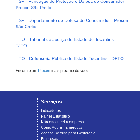
SP - Fundação de Proteção e Defesa do Consumidor -
Procon São Paulo
SP - Departamento de Defesa do Consumidor - Procon
São Carlos
TO - Tribunal de Justiça do Estado de Tocantins -
TJTO
TO - Defensoria Pública do Estado Tocantins - DPTO
Encontre um
Procon
mais próximo de você.
Serviços
Indicadores
Painel Estatístico
Não encontrei a empresa
Como Aderir - Empresas
Acesso Restrito para Gestores e
Empresas