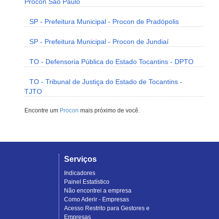
Procon São Paulo
SP - Prefeitura Municipal - Procon de Pradópolis
SP - Prefeitura Municipal - Procon de Jundiaí
TO - Defensoria Pública do Estado Tocantins - DPTO
TO - Tribunal de Justiça do Estado de Tocantins -
TJTO
Encontre um
Procon
mais próximo de você.
Serviços
Indicadores
Painel Estatístico
Não encontrei a empresa
Como Aderir - Empresas
Acesso Restrito para Gestores e
Empresas