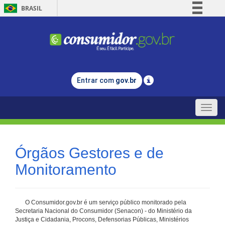
BRASIL
Simplifique!
Comunica BR
Participe
Acesso à informação
Entrar com
gov.br
Legislação
Canais
Toggle
naviga
Órgãos Gestores e de
Monitoramento
O Consumidor.gov.br é um serviço público monitorado pela
Secretaria Nacional do Consumidor (Senacon) - do Ministério da
Justiça e Cidadania, Procons, Defensorias Públicas, Ministérios