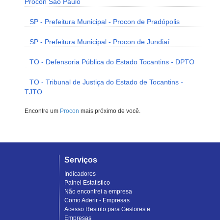
Procon São Paulo
SP - Prefeitura Municipal - Procon de Pradópolis
SP - Prefeitura Municipal - Procon de Jundiaí
TO - Defensoria Pública do Estado Tocantins - DPTO
TO - Tribunal de Justiça do Estado de Tocantins -
TJTO
Encontre um
Procon
mais próximo de você.
Serviços
Indicadores
Painel Estatístico
Não encontrei a empresa
Como Aderir - Empresas
Acesso Restrito para Gestores e
Empresas