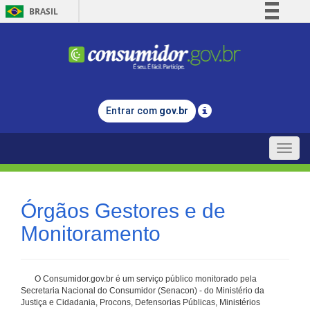
BRASIL
Simplifique!
Comunica BR
Participe
Acesso à informação
Entrar com
gov.br
Legislação
Canais
Toggle
naviga
Órgãos Gestores e de
Monitoramento
O Consumidor.gov.br é um serviço público monitorado pela
Secretaria Nacional do Consumidor (Senacon) - do Ministério da
Justiça e Cidadania, Procons, Defensorias Públicas, Ministérios