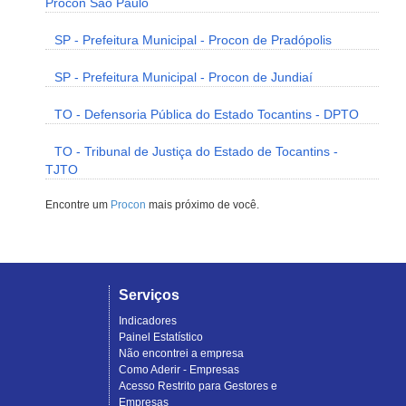
Procon São Paulo
SP - Prefeitura Municipal - Procon de Pradópolis
SP - Prefeitura Municipal - Procon de Jundiaí
TO - Defensoria Pública do Estado Tocantins - DPTO
TO - Tribunal de Justiça do Estado de Tocantins -
TJTO
Encontre um
Procon
mais próximo de você.
Serviços
Indicadores
Painel Estatístico
Não encontrei a empresa
Como Aderir - Empresas
Acesso Restrito para Gestores e
Empresas