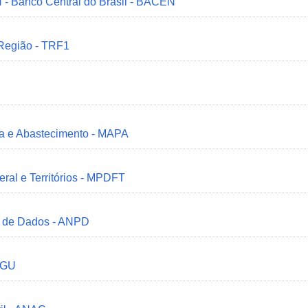
 - Banco Central do Brasil - BACEN
 Região - TRF1
ria e Abastecimento - MAPA
deral e Territórios - MPDFT
o de Dados - ANPD
 CGU