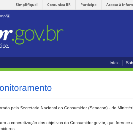
Simplifique!
Comunica BR
Participe
Acesso à infor
odapé
4
Início
Sob
onitoramento
rado pela Secretaria Nacional do Consumidor (Senacon) - do Ministéri
ara a concretização dos objetivos do Consumidor.gov.br, que fornece 
umidores.