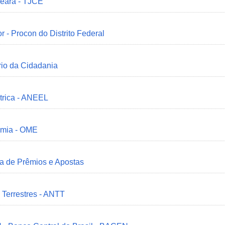
Ceará - TJCE
r - Procon do Distrito Federal
ério da Cidadania
trica - ANEEL
omia - OME
ia de Prêmios e Apostas
 Terrestres - ANTT