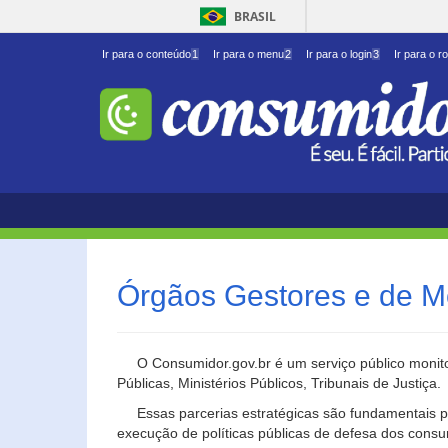
BRASIL
Ir para o conteúdo
1
Ir para o menu
2
Ir para o login
3
Ir para o r
Órgãos Gestores e de M
O Consumidor.gov.br é um serviço público monito
Públicas, Ministérios Públicos, Tribunais de Justiça.
Essas parcerias estratégicas são fundamentais p
execução de políticas públicas de defesa dos cons