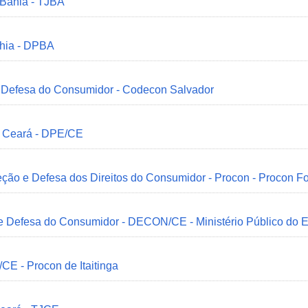
 Bahia - TJBA
ahia - DPBA
 e Defesa do Consumidor - Codecon Salvador
o Ceará - DPE/CE
ção e Defesa dos Direitos do Consumidor - Procon - Procon Fo
 e Defesa do Consumidor - DECON/CE - Ministério Público do
/CE - Procon de Itaitinga