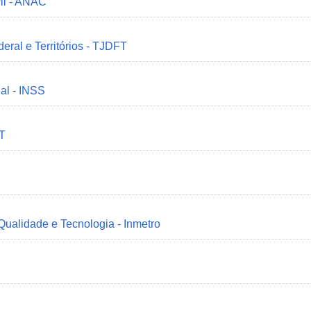
il - ANAC
deral e Territórios - TJDFT
ial - INSS
MT
 Qualidade e Tecnologia - Inmetro