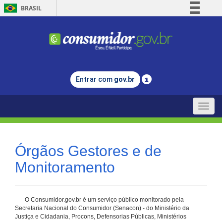
BRASIL
Simplifique!
Comunica BR
Participe
Acesso à informação
Entrar com
gov.br
Legislação
Canais
Toggle
naviga
Órgãos Gestores e de
Monitoramento
O Consumidor.gov.br é um serviço público monitorado pela
Secretaria Nacional do Consumidor (Senacon) - do Ministério da
Justiça e Cidadania, Procons, Defensorias Públicas, Ministérios