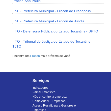
Procon São Paulo
SP - Prefeitura Municipal - Procon de Pradópolis
SP - Prefeitura Municipal - Procon de Jundiaí
TO - Defensoria Pública do Estado Tocantins - DPTO
TO - Tribunal de Justiça do Estado de Tocantins -
TJTO
Encontre um
Procon
mais próximo de você.
Serviços
Indicadores
Painel Estatístico
Não encontrei a empresa
Como Aderir - Empresas
Acesso Restrito para Gestores e
Empresas