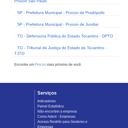
Procon São Paulo
SP - Prefeitura Municipal - Procon de Pradópolis
SP - Prefeitura Municipal - Procon de Jundiaí
TO - Defensoria Pública do Estado Tocantins - DPTO
TO - Tribunal de Justiça do Estado de Tocantins -
TJTO
Encontre um
Procon
mais próximo de você.
Serviços
Indicadores
Painel Estatístico
Não encontrei a empresa
Como Aderir - Empresas
Acesso Restrito para Gestores e
Empresas