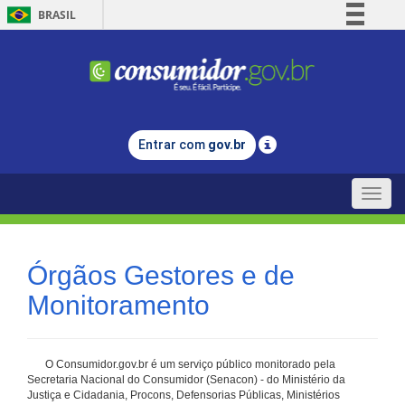
BRASIL
Simplifique!
Comunica BR
Participe
Acesso à informação
Entrar com
gov.br
Legislação
Canais
Toggle
naviga
Órgãos Gestores e de
Monitoramento
O Consumidor.gov.br é um serviço público monitorado pela
Secretaria Nacional do Consumidor (Senacon) - do Ministério da
Justiça e Cidadania, Procons, Defensorias Públicas, Ministérios