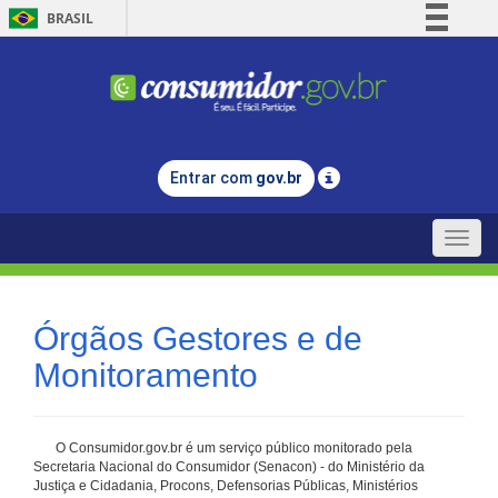
BRASIL
Simplifique!
Comunica BR
Participe
Acesso à informação
Entrar com
gov.br
Legislação
Canais
Toggle
naviga
Órgãos Gestores e de
Monitoramento
O Consumidor.gov.br é um serviço público monitorado pela
Secretaria Nacional do Consumidor (Senacon) - do Ministério da
Justiça e Cidadania, Procons, Defensorias Públicas, Ministérios