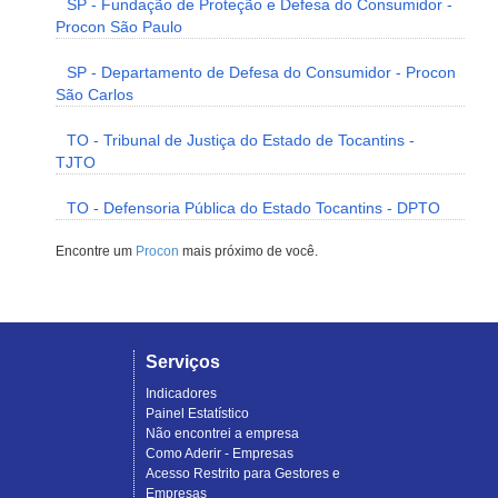
SP - Fundação de Proteção e Defesa do Consumidor -
Procon São Paulo
SP - Departamento de Defesa do Consumidor - Procon
São Carlos
TO - Tribunal de Justiça do Estado de Tocantins -
TJTO
TO - Defensoria Pública do Estado Tocantins - DPTO
Encontre um
Procon
mais próximo de você.
Serviços
Indicadores
Painel Estatístico
Não encontrei a empresa
Como Aderir - Empresas
Acesso Restrito para Gestores e
Empresas