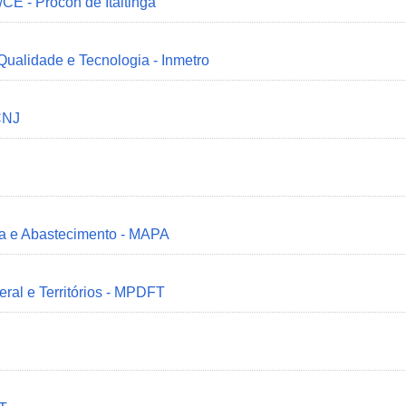
/CE - Procon de Itaitinga
 Qualidade e Tecnologia - Inmetro
CNJ
ria e Abastecimento - MAPA
deral e Territórios - MPDFT