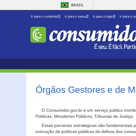
BRASIL
Ir para o conteúdo
1
Ir para o menu
2
Ir para o login
3
Ir para o r
Órgãos Gestores e de M
O Consumidor.gov.br é um serviço público monito
Públicas, Ministérios Públicos, Tribunais de Justiça.
Essas parcerias estratégicas são fundamentais p
execução de políticas públicas de defesa dos cons