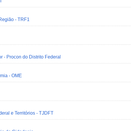
MT
 Região - TRF1
r - Procon do Distrito Federal
omia - OME
deral e Territórios - TJDFT