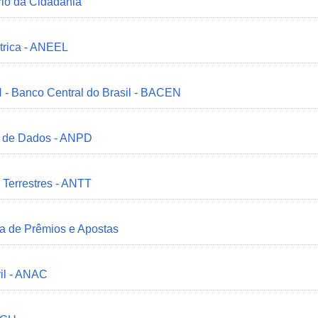
ério da Cidadania
trica - ANEEL
 - Banco Central do Brasil - BACEN
o de Dados - ANPD
 Terrestres - ANTT
ia de Prêmios e Apostas
il - ANAC