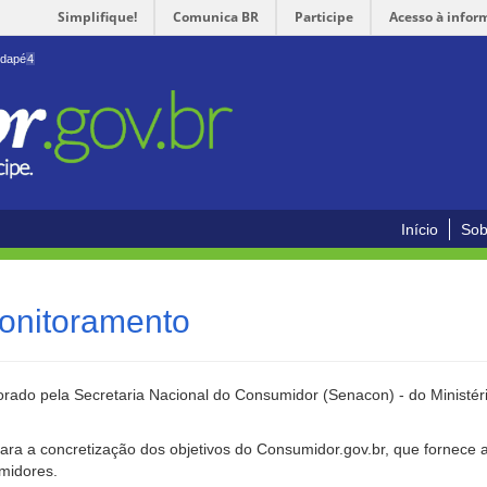
Simplifique!
Comunica BR
Participe
Acesso à infor
odapé
4
Início
Sob
onitoramento
rado pela Secretaria Nacional do Consumidor (Senacon) - do Ministéri
ara a concretização dos objetivos do Consumidor.gov.br, que fornece 
umidores.