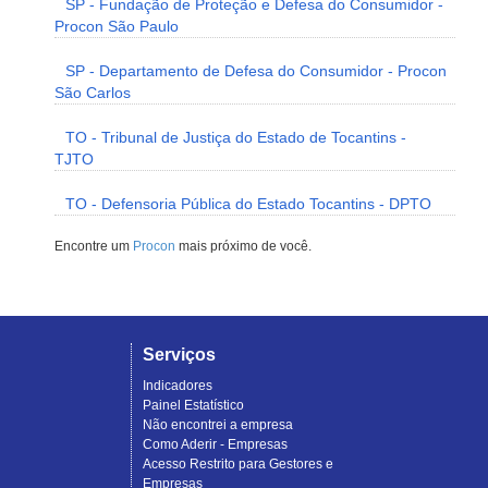
SP - Fundação de Proteção e Defesa do Consumidor -
Procon São Paulo
SP - Departamento de Defesa do Consumidor - Procon
São Carlos
TO - Tribunal de Justiça do Estado de Tocantins -
TJTO
TO - Defensoria Pública do Estado Tocantins - DPTO
Encontre um
Procon
mais próximo de você.
Serviços
Indicadores
Painel Estatístico
Não encontrei a empresa
Como Aderir - Empresas
Acesso Restrito para Gestores e
Empresas