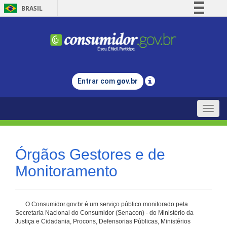
BRASIL
Simplifique!
Comunica BR
Participe
Acesso à informação
Entrar com
gov.br
Legislação
Canais
Toggle
naviga
Órgãos Gestores e de
Monitoramento
O Consumidor.gov.br é um serviço público monitorado pela
Secretaria Nacional do Consumidor (Senacon) - do Ministério da
Justiça e Cidadania, Procons, Defensorias Públicas, Ministérios