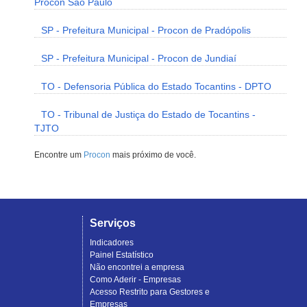
Procon São Paulo
SP - Prefeitura Municipal - Procon de Pradópolis
SP - Prefeitura Municipal - Procon de Jundiaí
TO - Defensoria Pública do Estado Tocantins - DPTO
TO - Tribunal de Justiça do Estado de Tocantins -
TJTO
Encontre um
Procon
mais próximo de você.
Serviços
Indicadores
Painel Estatístico
Não encontrei a empresa
Como Aderir - Empresas
Acesso Restrito para Gestores e
Empresas