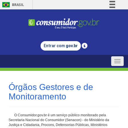
BRASIL
Simplifique!
Comunica BR
Participe
Acesso à informação
Entrar com
gov.br
Legislação
Canais
Toggle
naviga
Órgãos Gestores e de
Monitoramento
O Consumidor.gov.br é um serviço público monitorado pela
Secretaria Nacional do Consumidor (Senacon) - do Ministério da
Justiça e Cidadania, Procons, Defensorias Públicas, Ministérios