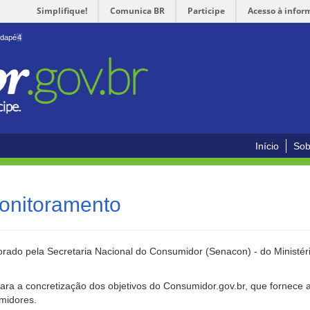
Simplifique!
Comunica BR
Participe
Acesso à infor
odapé
4
Início
Sob
onitoramento
rado pela Secretaria Nacional do Consumidor (Senacon) - do Ministéri
ara a concretização dos objetivos do Consumidor.gov.br, que fornece 
umidores.