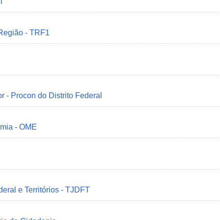
MT
 Região - TRF1
r - Procon do Distrito Federal
omia - OME
deral e Territórios - TJDFT