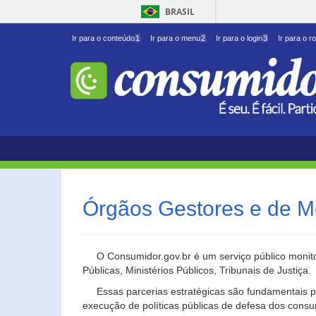
BRASIL
Ir para o conteúdo
1
Ir para o menu
2
Ir para o login
3
Ir para o r
Órgãos Gestores e de M
O Consumidor.gov.br é um serviço público monito
Públicas, Ministérios Públicos, Tribunais de Justiça.
Essas parcerias estratégicas são fundamentais p
execução de políticas públicas de defesa dos cons