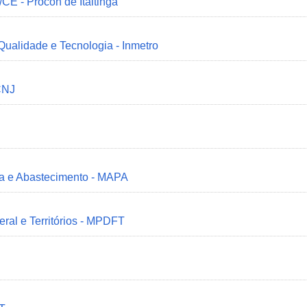
/CE - Procon de Itaitinga
 Qualidade e Tecnologia - Inmetro
CNJ
ria e Abastecimento - MAPA
deral e Territórios - MPDFT