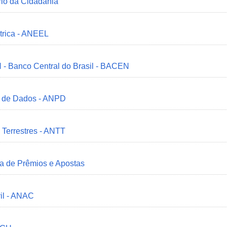
ério da Cidadania
trica - ANEEL
 - Banco Central do Brasil - BACEN
o de Dados - ANPD
 Terrestres - ANTT
ia de Prêmios e Apostas
il - ANAC