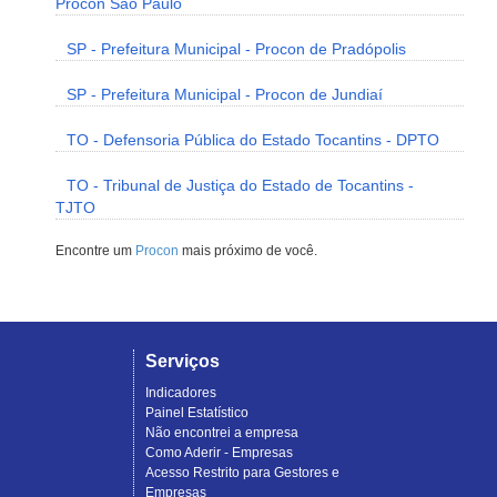
Procon São Paulo
SP - Prefeitura Municipal - Procon de Pradópolis
SP - Prefeitura Municipal - Procon de Jundiaí
TO - Defensoria Pública do Estado Tocantins - DPTO
TO - Tribunal de Justiça do Estado de Tocantins -
TJTO
Encontre um
Procon
mais próximo de você.
Serviços
Indicadores
Painel Estatístico
Não encontrei a empresa
Como Aderir - Empresas
Acesso Restrito para Gestores e
Empresas