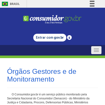
BRASIL
Simplifique!
Comunica BR
Participe
Acesso à informação
Entrar com
gov.br
Legislação
Canais
Toggle
naviga
Órgãos Gestores e de
Monitoramento
O Consumidor.gov.br é um serviço público monitorado pela
Secretaria Nacional do Consumidor (Senacon) - do Ministério da
Justiça e Cidadania, Procons, Defensorias Públicas, Ministérios