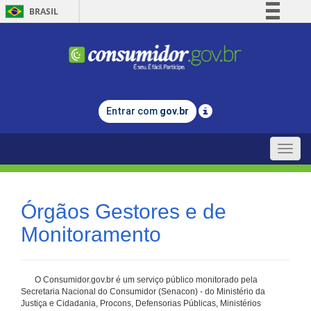
BRASIL
Simplifique!
Comunica BR
Participe
Acesso à informação
Entrar com
gov.br
Legislação
Canais
Toggle
naviga
Órgãos Gestores e de
Monitoramento
O Consumidor.gov.br é um serviço público monitorado pela
Secretaria Nacional do Consumidor (Senacon) - do Ministério da
Justiça e Cidadania, Procons, Defensorias Públicas, Ministérios