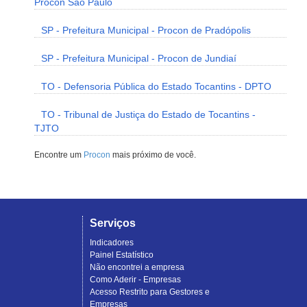
Procon São Paulo
SP - Prefeitura Municipal - Procon de Pradópolis
SP - Prefeitura Municipal - Procon de Jundiaí
TO - Defensoria Pública do Estado Tocantins - DPTO
TO - Tribunal de Justiça do Estado de Tocantins -
TJTO
Encontre um
Procon
mais próximo de você.
Serviços
Indicadores
Painel Estatístico
Não encontrei a empresa
Como Aderir - Empresas
Acesso Restrito para Gestores e
Empresas