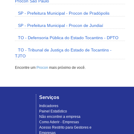
Procon São Paulo
SP - Prefeitura Municipal - Procon de Pradópolis
SP - Prefeitura Municipal - Procon de Jundiaí
TO - Defensoria Pública do Estado Tocantins - DPTO
TO - Tribunal de Justiça do Estado de Tocantins -
TJTO
Encontre um
Procon
mais próximo de você.
Serviços
Indicadores
Painel Estatístico
Não encontrei a empresa
Como Aderir - Empresas
Acesso Restrito para Gestores e
Empresas