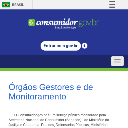
BRASIL
Simplifique!
Comunica BR
Participe
Acesso à informação
Entrar com
gov.br
Legislação
Canais
Toggle
naviga
Órgãos Gestores e de
Monitoramento
O Consumidor.gov.br é um serviço público monitorado pela
Secretaria Nacional do Consumidor (Senacon) - do Ministério da
Justiça e Cidadania, Procons, Defensorias Públicas, Ministérios