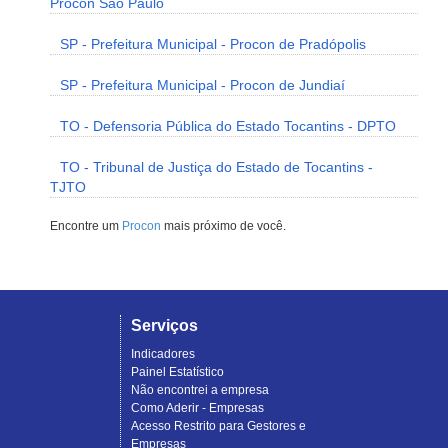
Procon São Paulo
SP - Prefeitura Municipal - Procon de Pradópolis
SP - Prefeitura Municipal - Procon de Jundiaí
TO - Defensoria Pública do Estado Tocantins - DPTO
TO - Tribunal de Justiça do Estado de Tocantins -
TJTO
Encontre um
Procon
mais próximo de você.
Serviços
Indicadores
Painel Estatístico
Não encontrei a empresa
Como Aderir - Empresas
Acesso Restrito para Gestores e
Empresas