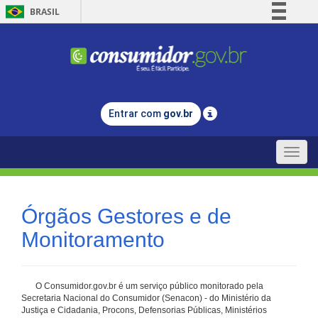
BRASIL
Simplifique!
Comunica BR
Participe
Acesso à informação
Entrar com
gov.br
Legislação
Canais
Toggle
naviga
Órgãos Gestores e de
Monitoramento
O Consumidor.gov.br é um serviço público monitorado pela
Secretaria Nacional do Consumidor (Senacon) - do Ministério da
Justiça e Cidadania, Procons, Defensorias Públicas, Ministérios