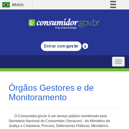
BRASIL
Simplifique!
Comunica BR
Participe
Acesso à informação
Entrar com
gov.br
Legislação
Canais
Toggle
naviga
Órgãos Gestores e de
Monitoramento
O Consumidor.gov.br é um serviço público monitorado pela
Secretaria Nacional do Consumidor (Senacon) - do Ministério da
Justiça e Cidadania, Procons, Defensorias Públicas, Ministérios