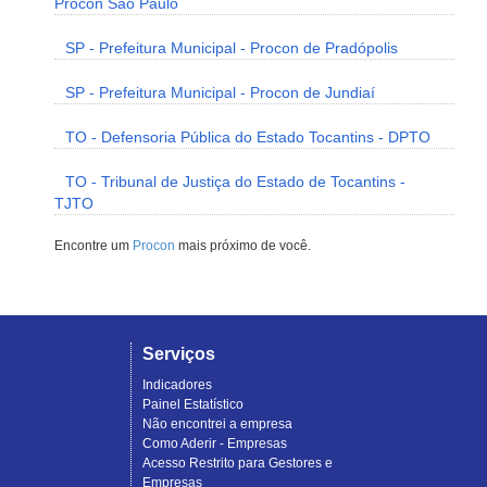
Procon São Paulo
SP - Prefeitura Municipal - Procon de Pradópolis
SP - Prefeitura Municipal - Procon de Jundiaí
TO - Defensoria Pública do Estado Tocantins - DPTO
TO - Tribunal de Justiça do Estado de Tocantins -
TJTO
Encontre um
Procon
mais próximo de você.
Serviços
Indicadores
Painel Estatístico
Não encontrei a empresa
Como Aderir - Empresas
Acesso Restrito para Gestores e
Empresas