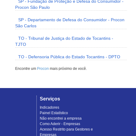
SP - Fundação de Proteção e Defesa do Consumidor -
Procon São Paulo
SP - Departamento de Defesa do Consumidor - Procon
São Carlos
TO - Tribunal de Justiça do Estado de Tocantins -
TJTO
TO - Defensoria Pública do Estado Tocantins - DPTO
Encontre um
Procon
mais próximo de você.
Serviços
Indicadores
Painel Estatístico
Não encontrei a empresa
Como Aderir - Empresas
Acesso Restrito para Gestores e
Empresas