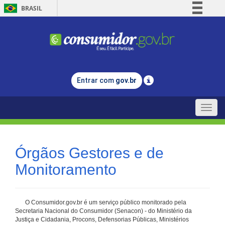
BRASIL
Simplifique!
Comunica BR
Participe
Acesso à informação
Entrar com
gov.br
Legislação
Canais
Toggle
naviga
Órgãos Gestores e de
Monitoramento
O Consumidor.gov.br é um serviço público monitorado pela
Secretaria Nacional do Consumidor (Senacon) - do Ministério da
Justiça e Cidadania, Procons, Defensorias Públicas, Ministérios