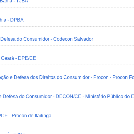
 Bahia - TJBA
ahia - DPBA
 e Defesa do Consumidor - Codecon Salvador
o Ceará - DPE/CE
ção e Defesa dos Direitos do Consumidor - Procon - Procon Fo
 e Defesa do Consumidor - DECON/CE - Ministério Público do
/CE - Procon de Itaitinga