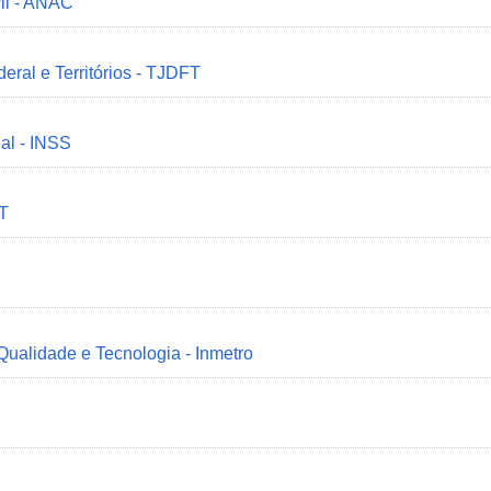
il - ANAC
deral e Territórios - TJDFT
ial - INSS
MT
 Qualidade e Tecnologia - Inmetro