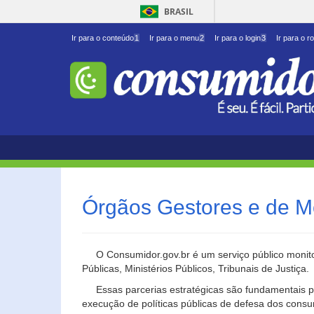
BRASIL
Ir para o conteúdo
1
Ir para o menu
2
Ir para o login
3
Ir para o r
Órgãos Gestores e de M
O Consumidor.gov.br é um serviço público monito
Públicas, Ministérios Públicos, Tribunais de Justiça.
Essas parcerias estratégicas são fundamentais p
execução de políticas públicas de defesa dos cons