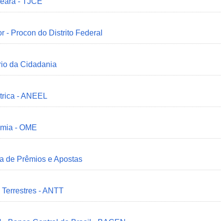
Ceará - TJCE
r - Procon do Distrito Federal
ério da Cidadania
trica - ANEEL
omia - OME
ia de Prêmios e Apostas
 Terrestres - ANTT