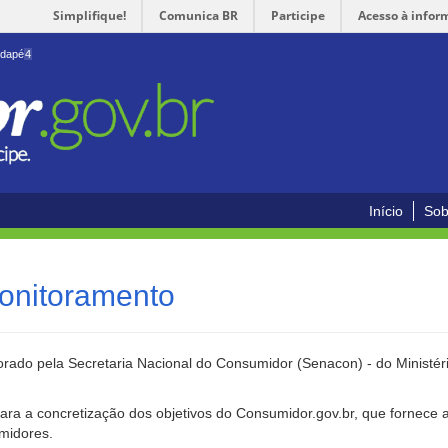
Simplifique!
Comunica BR
Participe
Acesso à infor
odapé
4
Início
Sob
onitoramento
rado pela Secretaria Nacional do Consumidor (Senacon) - do Ministéri
ara a concretização dos objetivos do Consumidor.gov.br, que fornece 
umidores.