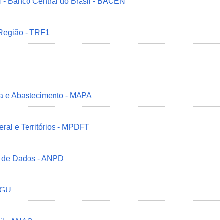
 - Banco Central do Brasil - BACEN
 Região - TRF1
ria e Abastecimento - MAPA
deral e Territórios - MPDFT
o de Dados - ANPD
 CGU