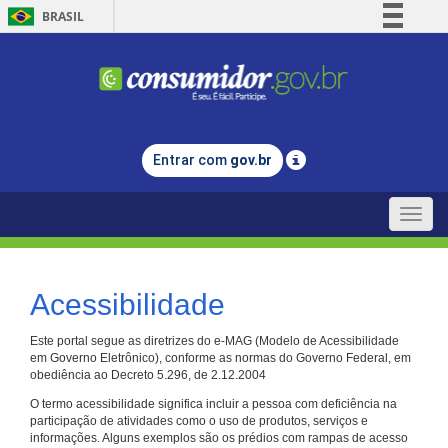
BRASIL
Simplifique!
Comunica BR
Participe
Acesso à informação
Entrar com
gov.br
Legislação
Canais
Toggle
naviga
Acessibilidade
Este portal segue as diretrizes do e-MAG (Modelo de Acessibilidade
em Governo Eletrônico), conforme as normas do Governo Federal, em
obediência ao Decreto 5.296, de 2.12.2004
O termo acessibilidade significa incluir a pessoa com deficiência na
participação de atividades como o uso de produtos, serviços e
informações. Alguns exemplos são os prédios com rampas de acesso