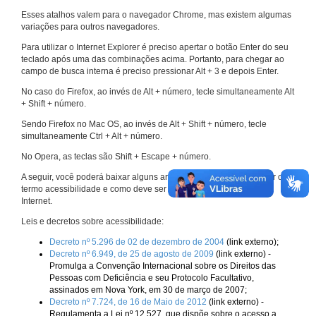
Esses atalhos valem para o navegador Chrome, mas existem algumas
variações para outros navegadores.
Para utilizar o Internet Explorer é preciso apertar o botão Enter do seu
teclado após uma das combinações acima. Portanto, para chegar ao
campo de busca interna é preciso pressionar Alt + 3 e depois Enter.
No caso do Firefox, ao invés de Alt + número, tecle simultaneamente Alt
+ Shift + número.
Sendo Firefox no Mac OS, ao invés de Alt + Shift + número, tecle
simultaneamente Ctrl + Alt + número.
No Opera, as teclas são Shift + Escape + número.
A seguir, você poderá baixar alguns arquivos que explicam melhor o
termo acessibilidade e como deve ser implementado nos sites da
Internet.
Leis e decretos sobre acessibilidade:
Decreto nº 5.296 de 02 de dezembro de 2004
(link externo);
Decreto nº 6.949, de 25 de agosto de 2009
(link externo) -
Promulga a Convenção Internacional sobre os Direitos das
Pessoas com Deficiência e seu Protocolo Facultativo,
assinados em Nova York, em 30 de março de 2007;
Decreto nº 7.724, de 16 de Maio de 2012
(link externo) -
Regulamenta a Lei nº 12.527, que dispõe sobre o acesso a