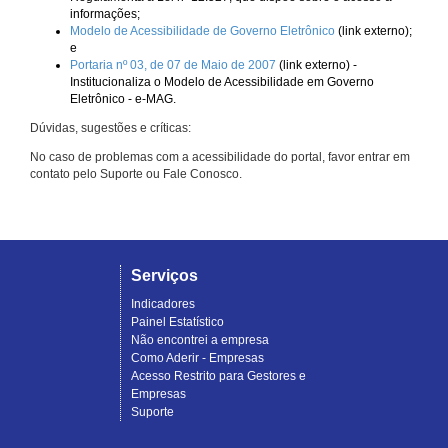
informações;
Modelo de Acessibilidade de Governo Eletrônico
(link externo);
e
Portaria nº 03, de 07 de Maio de 2007
(link externo) -
Institucionaliza o Modelo de Acessibilidade em Governo
Eletrônico - e-MAG.
Dúvidas, sugestões e críticas:
No caso de problemas com a acessibilidade do portal, favor entrar em
contato pelo Suporte ou Fale Conosco.
Serviços
Indicadores
Painel Estatístico
Não encontrei a empresa
Como Aderir - Empresas
Acesso Restrito para Gestores e
Empresas
Suporte