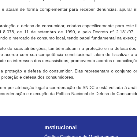
e atuam de forma complementar para receber denúncias, apurar irr
roteção e defesa do consumidor, criados especificamente para este f
ei 8.078, de 11 de setembro de 1990, e pelo Decreto nº 2.181/97.
ndo o mercado de consumo local, tendo papel fundamental na execuçã
mbito de suas atribuições, também atuam na proteção e na defesa dos
 acordo com sua competência constitucional, além de fiscalizar a ap
ende os interesses dos desassistidos, promovendo acordos e conciliaçõ
na proteção e defesa do consumidor. Elas representam o conjunto o
e proteção e defesa dos consumidores.
 tem por atribuição legal a coordenação do SNDC e está voltada à aná
, coordenação e execução da Política Nacional de Defesa do Consumido
Institucional
Órgãos Gestores e de Monitoramento