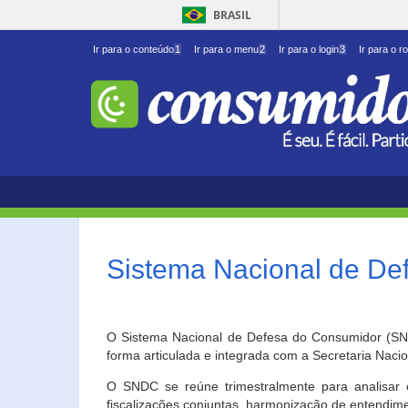
BRASIL
Ir para o conteúdo
1
Ir para o menu
2
Ir para o login
3
Ir para o r
Sistema Nacional de D
O Sistema Nacional de Defesa do Consumidor (SNDC
forma articulada e integrada com a Secretaria Nac
O SNDC se reúne trimestralmente para analisar 
fiscalizações conjuntas, harmonização de entendime