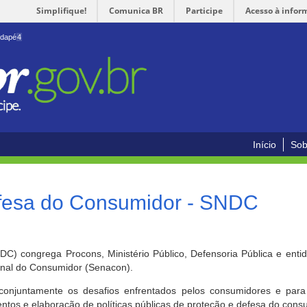
Simplifique!
Comunica BR
Participe
Acesso à infor
odapé
4
Início
Sob
efesa do Consumidor - SNDC
) congrega Procons, Ministério Público, Defensoria Pública e enti
ional do Consumidor (Senacon).
conjuntamente os desafios enfrentados pelos consumidores e para 
ntos e elaboração de políticas públicas de proteção e defesa do cons