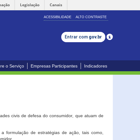
mação
Legislação
Canais
ACESSIBILIDADE
ALTO CONTRASTE
Entrar com
gov.br
re o Serviço
Empresas Participantes
Indicadores
dades civis de defesa do consumidor, que atuam de
a formulação de estratégias de ação, tais como,
umidor.