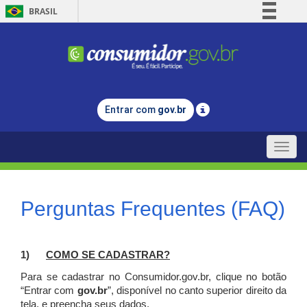
BRASIL
Simplifique!
Comunica BR
Participe
Acesso à informação
Entrar com
gov.br
Legislação
Canais
Toggle
naviga
Perguntas Frequentes (FAQ)
1)
C
OMO SE CADASTRAR?
Para se cadastrar no Consumidor.gov.br, clique no botão
“Entrar com
gov.br
”, disponível no canto superior direito da
tela, e p
reencha seus dados.