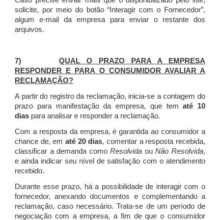
Caso precise enviar mais que o disponibilizado pelo site,
solicite, por meio do botão “Interagir com o Fornecedor”,
algum e-mail da empresa para enviar o restante dos
arquivos.
7)
QUAL O PRAZO PARA A EMPRESA
RESPONDER E PARA O CONSUMIDOR AVALIAR A
RECLAMAÇÃO?
A partir do registro da reclamação, inicia-se a contagem do
prazo para manifestação da empresa, que tem
até 10
dias
para analisar e responder a reclamação.
Com a resposta da empresa, é garantida ao consumidor a
chance de, em
até 20 dias
, comentar a resposta recebida,
classificar a demanda como
Resolvida
ou
Não Resolvida
,
e ainda indicar seu nível de satisfação com o atendimento
recebido.
Durante esse prazo, há a possibilidade de interagir com o
fornecedor, anexando documentos e complementando a
reclamação, caso necessário.
Trata-se de um período de
negociação com a empresa, a fim de que o consumidor