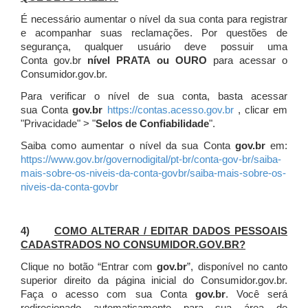
É necessário aumentar o nível da sua conta para registrar
e acompanhar suas reclamações. Por questões de
segurança, qualquer usuário deve possuir uma
Conta gov.br
nível PRATA ou OURO
para acessar o
Consumidor.gov.br.
Para verificar o nível de sua conta, basta acessar
sua Conta
gov.br
https://contas.acesso.gov.br
, clicar em
"Privacidade" > "
Selos de Confiabilidade
".
Saiba como aumentar o nível da sua Conta
gov.br
em:
https://www.gov.br/governodigital/pt-br/conta-gov-br/saiba-
mais-sobre-os-niveis-da-conta-govbr/saiba-mais-sobre-os-
niveis-da-conta-govbr
4)
COMO ALTERAR / EDITAR DADOS PESSOAIS
CADASTRADOS NO CONSUMIDOR.GOV.BR?
Clique no botão “Entrar com
gov.br
”, disponível no canto
superior direito da página inicial do Consumidor.gov.br.
Faça o acesso com sua Conta
gov.br
. Você será