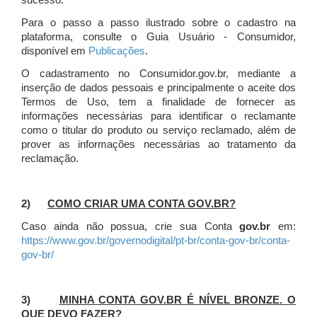
sucesso.
Para o passo a passo ilustrado sobre o cadastro na
plataforma, consulte o Guia Usuário - Consumidor,
disponível em
Publicações
.
O cadastramento no Consumidor.gov.br, mediante a
inserção de dados pessoais e principalmente o aceite dos
Termos de Uso, tem a finalidade de fornecer as
informações necessárias para identificar o reclamante
como o titular do produto ou serviço reclamado, além de
prover as informações necessárias ao tratamento da
reclamação.
2)
COMO CRIAR UMA CONTA GOV.BR?
Caso ainda não possua, crie sua Conta
gov.br
em:
https://www.gov.br/governodigital/pt-br/conta-gov-br/conta-
gov-br/
3)
MINHA CONTA GOV.BR É NÍVEL BRONZE. O
QUE DEVO FAZER?