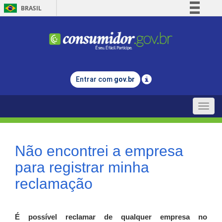
BRASIL
Simplifique!
Comunica BR
Participe
Acesso à informação
Entrar com
gov.br
Legislação
Canais
Toggle
naviga
Não encontrei a empresa
para registrar minha
reclamação
É possível reclamar de qualquer empresa no