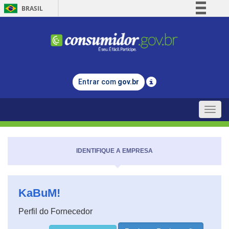
BRASIL
Simplifique!
Comunica BR
Participe
Acesso à informação
Entrar com
gov.br
Legislação
Canais
Toggle
naviga
IDENTIFIQUE A EMPRESA
KaBuM!
Perfil do Fornecedor