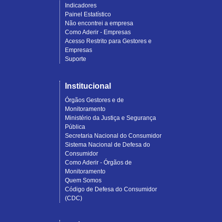
reclamaÃ§Ãµes
Indicadores
abertas
Painel Estatístico
e
Não encontrei a empresa
respondidas
Como Aderir - Empresas
da
Acesso Restrito para Gestores e
empresa
Empresas
Ã©
Suporte
de
88
porcento;
Institucional
O
Prazo
Órgãos Gestores e de
MÃ©dio
Monitoramento
de
Ministério da Justiça e Segurança
Respostas
Pública
Ã©
Secretaria Nacional do Consumidor
de
Sistema Nacional de Defesa do
6.7
Consumidor
dias.
Como Aderir - Órgãos de
Monitoramento
Quem Somos
Código de Defesa do Consumidor
(CDC)