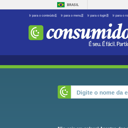
BRASIL
Ir para o conteúdo
1
Ir para o menu
2
Ir para o login
3
Ir para o r