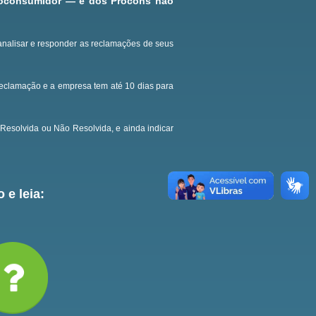
roconsumidor — e dos Procons não
analisar e responder as reclamações de seus
reclamação e a empresa tem até 10 dias para
Resolvida ou Não Resolvida, e ainda indicar
 e leia: