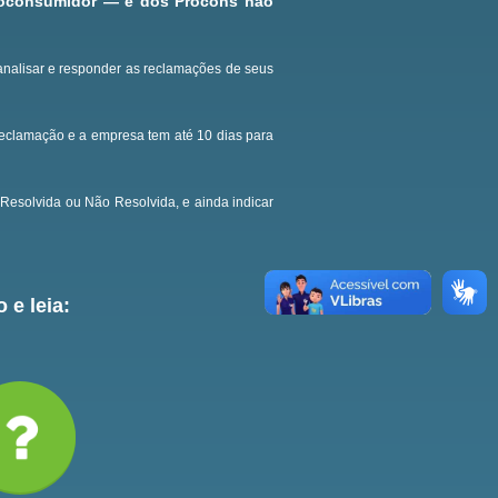
roconsumidor — e dos Procons não
analisar e responder as reclamações de seus
reclamação e a empresa tem até 10 dias para
Resolvida ou Não Resolvida, e ainda indicar
 e leia: