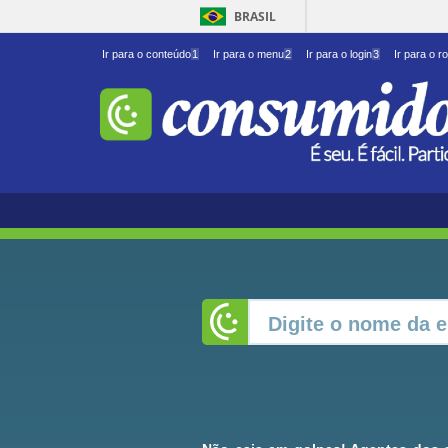
BRASIL
Ir para o conteúdo
1
Ir para o menu
2
Ir para o login
3
Ir para o r