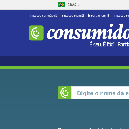
BRASIL
Ir para o conteúdo
1
Ir para o menu
2
Ir para o login
3
Ir para o r