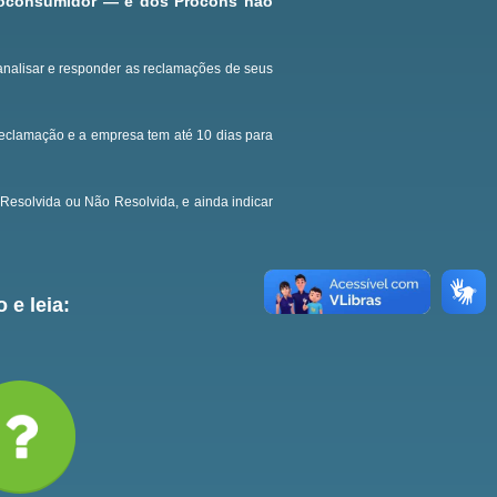
roconsumidor — e dos Procons não
analisar e responder as reclamações de seus
reclamação e a empresa tem até 10 dias para
Resolvida ou Não Resolvida, e ainda indicar
 e leia: