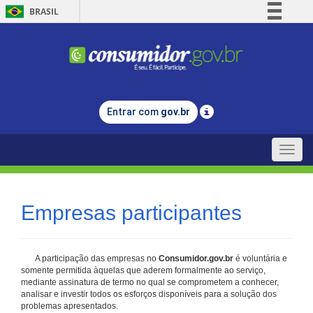
BRASIL
Simplifique!
Comunica BR
Participe
Acesso à informação
Entrar com
gov.br
Legislação
Canais
Toggle
naviga
Empresas participantes
A participação das empresas no
Consumidor.gov.br
é voluntária e
somente permitida àquelas que aderem formalmente ao serviço,
mediante assinatura de termo no qual se comprometem a conhecer,
analisar e investir todos os esforços disponíveis para a solução dos
problemas apresentados.