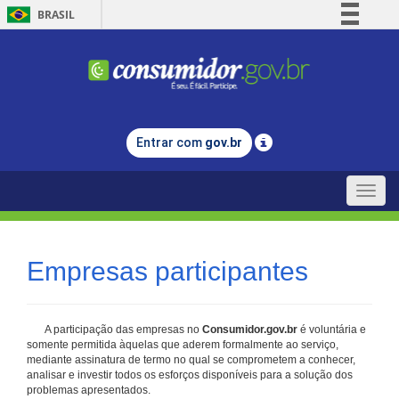
BRASIL
Simplifique!
Comunica BR
Participe
Acesso à informação
Entrar com
gov.br
Legislação
Canais
Toggle
naviga
Empresas participantes
A participação das empresas no
Consumidor.gov.br
é voluntária e
somente permitida àquelas que aderem formalmente ao serviço,
mediante assinatura de termo no qual se comprometem a conhecer,
analisar e investir todos os esforços disponíveis para a solução dos
problemas apresentados.